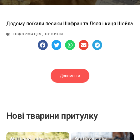
Додому поїхали песики Шафран та Ляля і киця Шейла.
ІНФОРМАЦІЯ
,
НОВИНИ
Допомогти
Нові тварини притулку
Шукає дім
Шукає дім