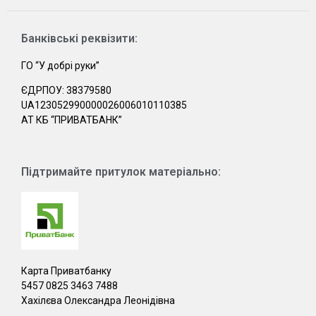
Банківські реквізити:
ГО “У добрі руки”
ЄДРПОУ: 38379580
UA123052990000026006010110385
АТ КБ “ПРИВАТБАНК”
Підтримайте притулок матеріально:
Карта Приватбанку
5457 0825 3463 7488
Хахілєва Олександра Леонідівна