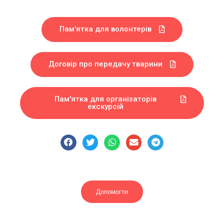
Пам'ятка для волонтерів
Договір про передачу тварини
Пам'ятка для організаторів
екскурсій
Допомогти