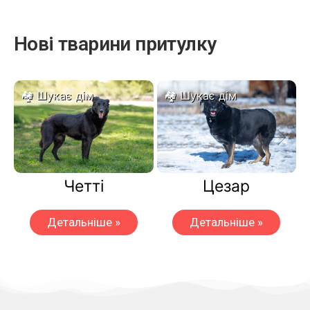
Нові тварини притулку
Шукає дім
Шукає дім
Четті
Цезар
Детальніше »
Детальніше »