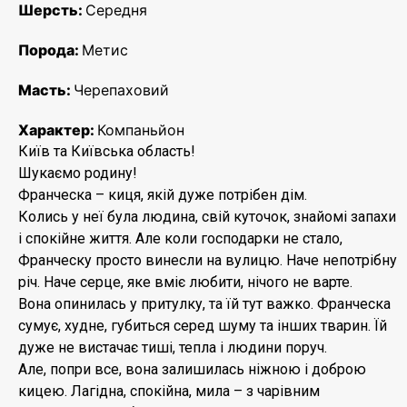
Шерсть:
Середня
Порода:
Метис
Масть:
Черепаховий
Характер:
Компаньйон
Київ та Київська область!
Шукаємо родину!
Франческа – киця, якій дуже потрібен дім.
Колись у неї була людина, свій куточок, знайомі запахи
і спокійне життя. Але коли господарки не стало,
Франческу просто винесли на вулицю. Наче непотрібну
річ. Наче серце, яке вміє любити, нічого не варте.
Вона опинилась у притулку, та їй тут важко. Франческа
сумує, худне, губиться серед шуму та інших тварин. Їй
дуже не вистачає тиші, тепла і людини поруч.
Але, попри все, вона залишилась ніжною і доброю
кицею. Лагідна, спокійна, мила – з чарівним