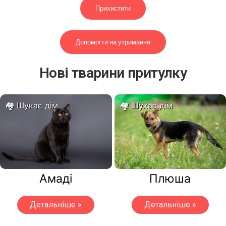
Прихистити
Допомогти на утримання
Нові тварини притулку
Шукає дім
Шукає дім
Амаді
Плюша
Детальніше »
Детальніше »